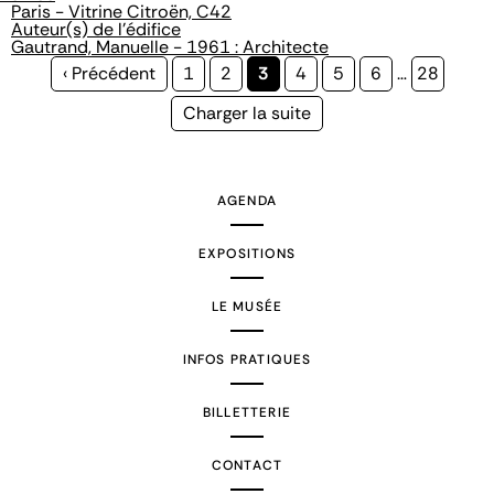
Paris - Vitrine Citroën, C42
Auteur(s) de l'édifice
Gautrand, Manuelle - 1961 : Architecte
Page
‹ Précédent
Page
1
Page
2
Page
3
Page
4
Page
5
Page
6
…
Page
28
précédente
courante
Page
Charger la suite
suivante
AGENDA
EXPOSITIONS
LE MUSÉE
INFOS PRATIQUES
BILLETTERIE
CONTACT