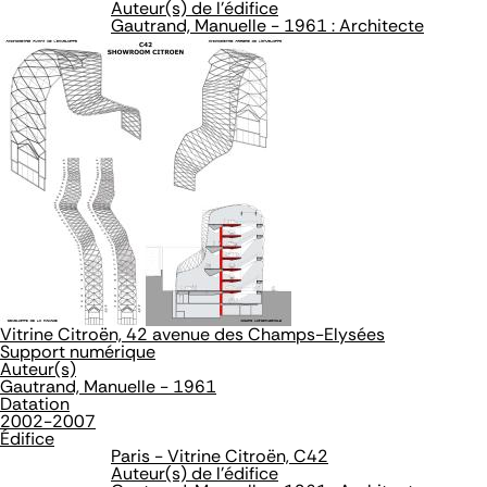
Auteur(s) de l'édifice
Gautrand, Manuelle - 1961 : Architecte
Vitrine Citroën, 42 avenue des Champs-Elysées
Support numérique
Auteur(s)
Gautrand, Manuelle - 1961
Datation
2002-2007
Édifice
Paris - Vitrine Citroën, C42
Auteur(s) de l'édifice