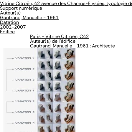
Vitrine Citroën, 42 avenue des Champs-Elysées, typologie 
Support numérique
Auteur(s)
Gautrand, Manuelle - 1961
Datation
2002-2007
Édifice
Paris - Vitrine Citroën, C42
Auteur(s) de l'édifice
Gautrand, Manuelle - 1961 : Architecte