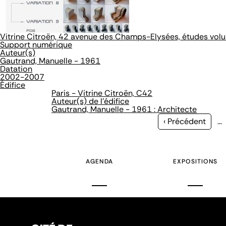
Vitrine Citroën, 42 avenue des Champs-Elysées, études vol
Support numérique
Auteur(s)
Gautrand, Manuelle - 1961
Datation
2002-2007
Édifice
Paris - Vitrine Citroën, C42
Auteur(s) de l'édifice
Gautrand, Manuelle - 1961 : Architecte
Page
‹ Précédent
…
précédente
AGENDA
EXPOSITIONS