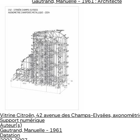
Gautrand, Manuelle - 1961 : Architecte
Vitrine Citroën, 42 avenue des Champs-Elysées, axonométri
Support numérique
Auteur(s)
Gautrand, Manuelle - 1961
Datation