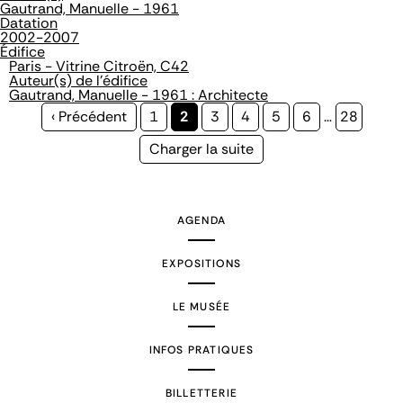
Gautrand, Manuelle - 1961
Datation
2002-2007
Édifice
Paris - Vitrine Citroën, C42
Auteur(s) de l'édifice
Gautrand, Manuelle - 1961 : Architecte
Page
‹ Précédent
Page
1
Page
2
Page
3
Page
4
Page
5
Page
6
…
Page
28
précédente
courante
Page
Charger la suite
suivante
AGENDA
EXPOSITIONS
LE MUSÉE
INFOS PRATIQUES
BILLETTERIE