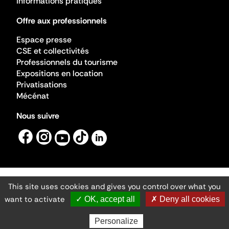
Informations pratiques
Offre aux professionnels
Espace presse
CSE et collectivités
Professionnels du tourisme
Expositions en location
Privatisations
Mécénat
Nous suivre
This site uses cookies and gives you control over what you
Mentions légales
Gestion des cookies
want to activate
✓ OK, accept all
✗ Deny all cookies
Accessibilité numérique
Ministère de la Culture ©2026
- Cité de l'architecture et du patrimoine
Personalize