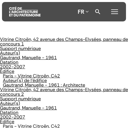
FR
Vitrine Citroën, 42 avenue des Champs-Elysées, panneau de
Aller
Aller
Aller
concours 1
au
au
à
Support numérique
contenu
menu
la
Auteur(s)
principal
principal
recherche
Gautrand, Manuelle - 1961
Datation
2002-2007
Édifice
Paris - Vitrine Citroën, C42
Auteur(s) de l'édifice
Gautrand, Manuelle - 1961 : Architecte
Vitrine Citroën, 42 avenue des Champs-Elysées, panneau de
concours 2
Support numérique
Auteur(s)
Gautrand, Manuelle - 1961
Datation
2002-2007
Édifice
Paris - Vitrine Citroën, C42