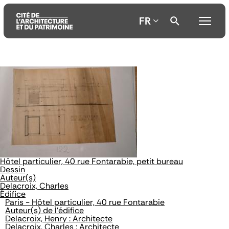
FR
Aller
Aller
Aller
au
au
à
contenu
menu
la
principal
principal
recherche
Hôtel particulier, 40 rue Fontarabie, petit bureau
Dessin
Auteur(s)
Delacroix, Charles
Édifice
Paris - Hôtel particulier, 40 rue Fontarabie
Auteur(s) de l'édifice
Delacroix, Henry : Architecte
Delacroix, Charles : Architecte