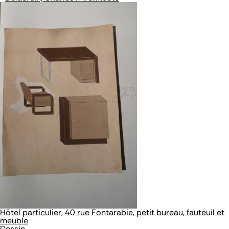
Hôtel particulier, 40 rue Fontarabie, petit bureau, fauteuil et
meuble
Dessin