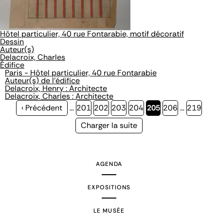
Hôtel particulier, 40 rue Fontarabie, motif décoratif
Dessin
Auteur(s)
Delacroix, Charles
Édifice
Paris - Hôtel particulier, 40 rue Fontarabie
Auteur(s) de l'édifice
Delacroix, Henry : Architecte
Delacroix, Charles : Architecte
Page
‹ Précédent
…
Page
201
Page
202
Page
203
Page
204
Page
205
Page
206
…
Page
219
précédente
courante
Page
Charger la suite
suivante
AGENDA
EXPOSITIONS
LE MUSÉE