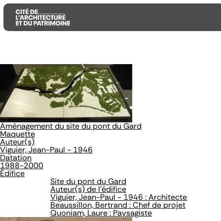
Aller
Aller
Aller
au
au
à
contenu
menu
la
principal
principal
recherche
Aménagement du site du pont du Gard
Maquette
Auteur(s)
Viguier, Jean-Paul - 1946
Datation
1988-2000
Édifice
Site du pont du Gard
Auteur(s) de l'édifice
Viguier, Jean-Paul - 1946 : Architecte
Beaussillon, Bertrand : Chef de projet
Quoniam, Laure : Paysagiste