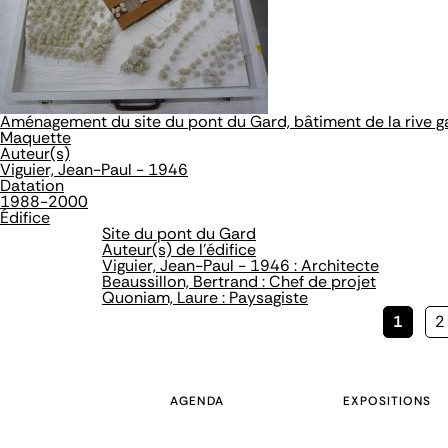
Aménagement du site du pont du Gard, bâtiment de la rive 
Maquette
Auteur(s)
Viguier, Jean-Paul - 1946
Datation
1988-2000
Édifice
Site du pont du Gard
Auteur(s) de l'édifice
Viguier, Jean-Paul - 1946 : Architecte
Beaussillon, Bertrand : Chef de projet
Quoniam, Laure : Paysagiste
Page
1
P
2
couran
AGENDA
EXPOSITIONS