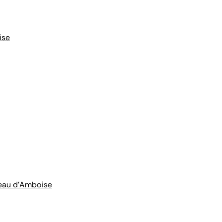
ise
âteau d'Amboise