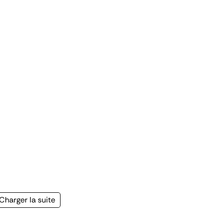
Page
Charger la suite
suivante