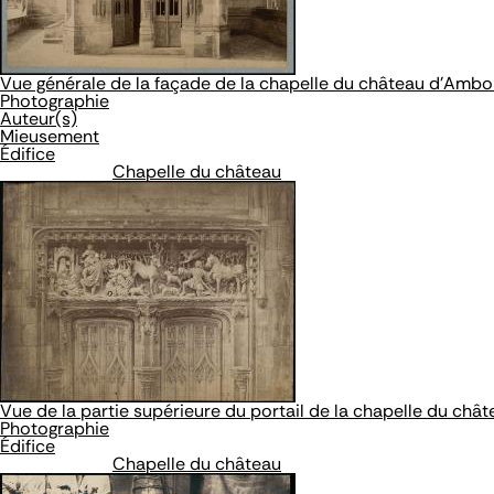
Vue générale de la façade de la chapelle du château d'Ambo
Photographie
Auteur(s)
Mieusement
Édifice
Chapelle du château
Vue de la partie supérieure du portail de la chapelle du ch
Photographie
Édifice
Chapelle du château