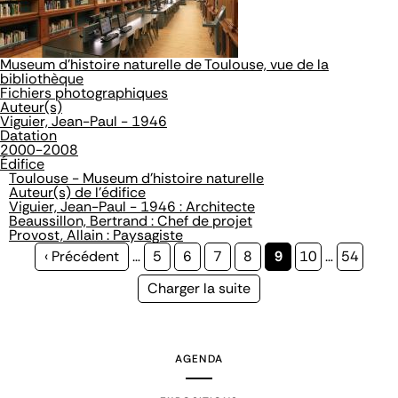
Museum d'histoire naturelle de Toulouse, vue de la
bibliothèque
Fichiers photographiques
Auteur(s)
Viguier, Jean-Paul - 1946
Datation
2000-2008
Édifice
Toulouse - Museum d'histoire naturelle
Auteur(s) de l'édifice
Viguier, Jean-Paul - 1946 : Architecte
Beaussillon, Bertrand : Chef de projet
Provost, Allain : Paysagiste
Page
‹ Précédent
…
Page
5
Page
6
Page
7
Page
8
Page
9
Page
10
…
Page
54
précédente
courante
Page
Charger la suite
suivante
AGENDA