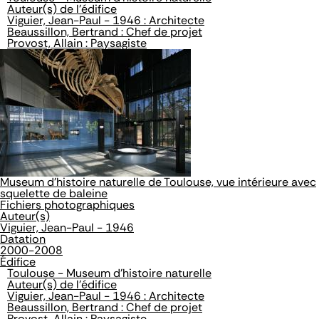
Auteur(s) de l'édifice
Viguier, Jean-Paul - 1946 : Architecte
Beaussillon, Bertrand : Chef de projet
Provost, Allain : Paysagiste
Museum d'histoire naturelle de Toulouse, vue intérieure avec
squelette de baleine
Fichiers photographiques
Auteur(s)
Viguier, Jean-Paul - 1946
Datation
2000-2008
Édifice
Toulouse - Museum d'histoire naturelle
Auteur(s) de l'édifice
Viguier, Jean-Paul - 1946 : Architecte
Beaussillon, Bertrand : Chef de projet
Provost, Allain : Paysagiste