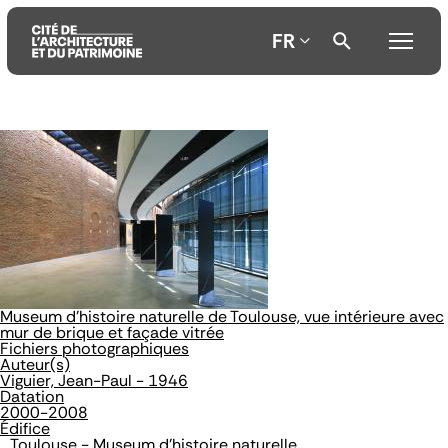
FR
Aller
Aller
Aller
au
au
à
contenu
menu
la
principal
principal
recherche
Museum d'histoire naturelle de Toulouse, vue intérieure avec
mur de brique et façade vitrée
Fichiers photographiques
Auteur(s)
Viguier, Jean-Paul - 1946
Datation
2000-2008
Édifice
Toulouse - Museum d'histoire naturelle