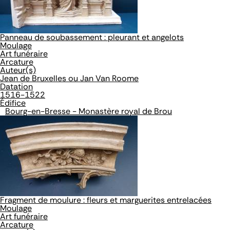
Panneau de soubassement : pleurant et angelots
Moulage
Art funéraire
Arcature
Auteur(s)
Jean de Bruxelles ou Jan Van Roome
Datation
1516-1522
Édifice
Bourg-en-Bresse - Monastère royal de Brou
Fragment de moulure : fleurs et marguerites entrelacées
Moulage
Art funéraire
Arcature