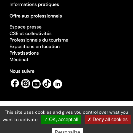
Informations pratiques
Offre aux professionnels
Espace presse
CSE et collectivités
Professionnels du tourisme
Expositions en location
Privatisations
Mécénat
Nous suivre
This site uses cookies and gives you control over what you
Mentions légales
Gestion des cookies
want to activate
✓ OK, accept all
✗ Deny all cookies
Accessibilité numérique
Ministère de la Culture ©2026
- Cité de l'architecture et du patrimoine
Personalize