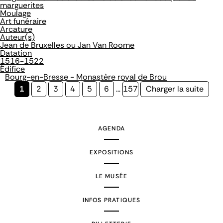
marguerites
Moulage
Art funéraire
Arcature
Auteur(s)
Jean de Bruxelles ou Jan Van Roome
Datation
1516-1522
Édifice
Bourg-en-Bresse - Monastère royal de Brou
Page
1
Page
2
Page
3
Page
4
Page
5
Page
6
…
Page
157
Page
Charger la suite
courante
suivante
AGENDA
EXPOSITIONS
LE MUSÉE
INFOS PRATIQUES