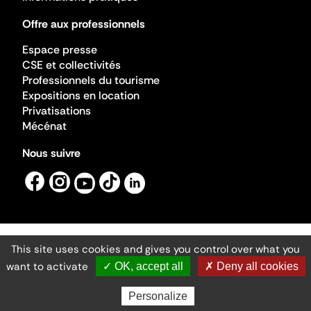
Offre aux professionnels
Espace presse
CSE et collectivités
Professionnels du tourisme
Expositions en location
Privatisations
Mécénat
Nous suivre
This site uses cookies and gives you control over what you
Mentions légales
Gestion des cookies
want to activate
✓ OK, accept all
✗ Deny all cookies
Accessibilité numérique
Ministère de la Culture ©2026
- Cité de l'architecture et du patrimoine
Personalize