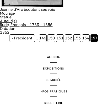
Jeanne d'Arc écoutant ses voix
Moulage
Statue
Auteur(s)
Rude, François - 1783 - 1855
Datation
1852
Page
‹ Précédent
…
Page
149
Page
150
Page
151
Page
152
Page
153
Page
154
Page
157
précédente
courante
AGENDA
EXPOSITIONS
LE MUSÉE
INFOS PRATIQUES
BILLETTERIE