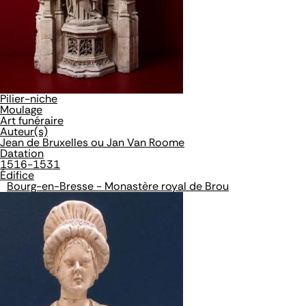
Pilier-niche
Moulage
Art funéraire
Auteur(s)
Jean de Bruxelles ou Jan Van Roome
Datation
1516-1531
Édifice
Bourg-en-Bresse - Monastère royal de Brou