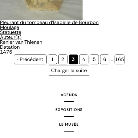
Pleurant du tombeau d'Isabelle de Bourbon
Moulage
Statuette
Auteur(s)
Renier van Thienen
Datation
1476
Page
‹ Précédent
Page
1
Page
2
Page
3
Page
4
Page
5
Page
6
…
Page
165
précédente
courante
Page
Charger la suite
suivante
AGENDA
EXPOSITIONS
LE MUSÉE