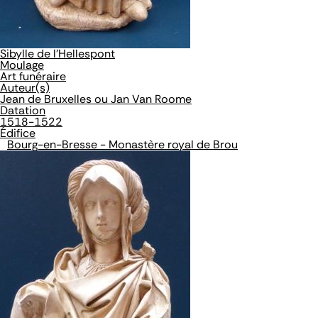
Sibylle de l'Hellespont
Moulage
Art funéraire
Auteur(s)
Jean de Bruxelles ou Jan Van Roome
Datation
1518-1522
Édifice
Bourg-en-Bresse - Monastère royal de Brou