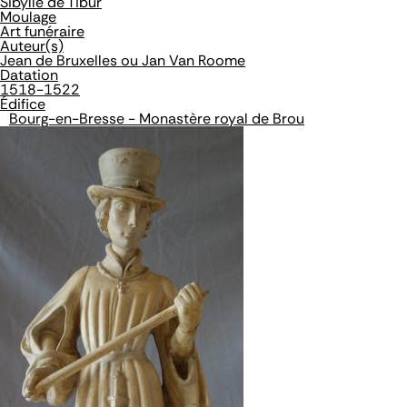
Sibylle de Tibur
Moulage
Art funéraire
Auteur(s)
Jean de Bruxelles ou Jan Van Roome
Datation
1518-1522
Édifice
Bourg-en-Bresse - Monastère royal de Brou