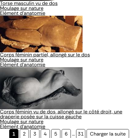
Torse masculin vu de dos
Moulage sur nature
Elément d'anatomie
Corps féminin partiel, allongé sur le dos
Moulage sur nature
Elément d'anatomie
Corps féminin vu de dos, allongé sur le côté droit, une
draperie posée sur la cuisse gauche
Moulage sur nature
Elément d'anatomie
Page
1
Page
2
Page
3
Page
4
Page
5
Page
6
…
Page
31
Page
Charger la suite