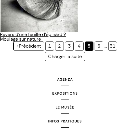
Revers d'une feuille d'épinard ?
Moulage sur nature
Page
‹ Précédent
Page
1
Page
2
Page
3
Page
4
Page
5
Page
6
…
Page
31
précédente
courante
Page
Charger la suite
suivante
AGENDA
EXPOSITIONS
LE MUSÉE
INFOS PRATIQUES