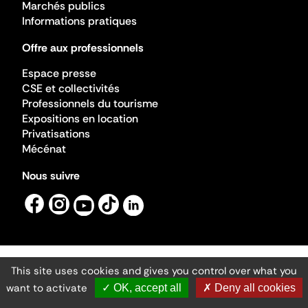
Marchés publics
Informations pratiques
Offre aux professionnels
Espace presse
CSE et collectivités
Professionnels du tourisme
Expositions en location
Privatisations
Mécénat
Nous suivre
This site uses cookies and gives you control over what you
Mentions légales
Gestion des cookies
want to activate
✓ OK, accept all
✗ Deny all cookies
Accessibilité numérique
Ministère de la Culture ©2026