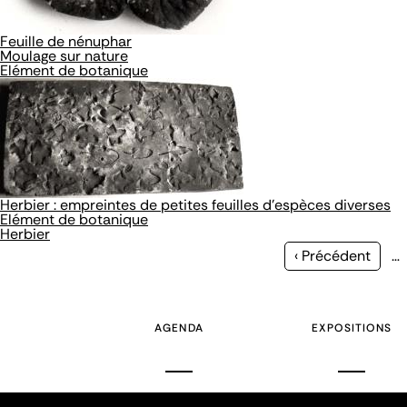
Feuille de nénuphar
Moulage sur nature
Elément de botanique
Herbier : empreintes de petites feuilles d'espèces diverses
Elément de botanique
Herbier
Page
‹ Précédent
…
précédente
AGENDA
EXPOSITIONS