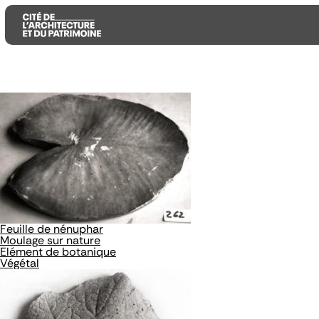
Aller
Aller
Aller
au
au
à
contenu
menu
la
principal
principal
recherche
Feuille de nénuphar
Moulage sur nature
Elément de botanique
Végétal