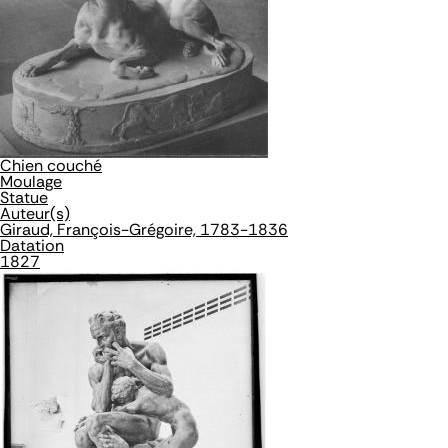
Chien couché
Moulage
Statue
Auteur(s)
Giraud, François-Grégoire, 1783-1836
Datation
1827