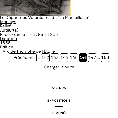
Le Départ des Volontaires dit "La Marseillaise"
Moulage
Relief
Auteur(s)
Rude, François - 1783 - 1855
Datation
1836
Édifice
Arc de Triomphe de l'Étoile
Page
‹ Précédent
…
Page
142
Page
143
Page
144
Page
145
Page
146
Page
147
…
Page
156
précédente
courante
Page
Charger la suite
suivante
AGENDA
EXPOSITIONS
LE MUSÉE