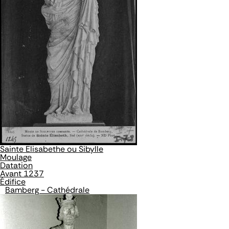
Sainte Elisabethe ou Sibylle
Moulage
Datation
Avant 1237
Édifice
Bamberg - Cathédrale