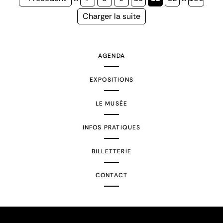
précédente
courante
Page
Charger la suite
suivante
AGENDA
EXPOSITIONS
LE MUSÉE
INFOS PRATIQUES
BILLETTERIE
CONTACT