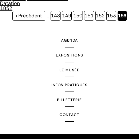
Datation
1852
Page
‹ Précédent
…
Page
148
Page
149
Page
150
Page
151
Page
152
Page
153
Page
156
précédente
courante
AGENDA
EXPOSITIONS
LE MUSÉE
INFOS PRATIQUES
BILLETTERIE
CONTACT