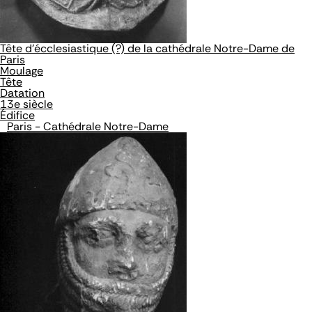
Tête d'écclesiastique (?) de la cathédrale Notre-Dame de
Paris
Moulage
Tête
Datation
13e siècle
Édifice
Paris - Cathédrale Notre-Dame