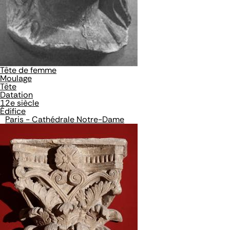
Tête de femme
Moulage
Tête
Datation
12e siècle
Édifice
Paris - Cathédrale Notre-Dame