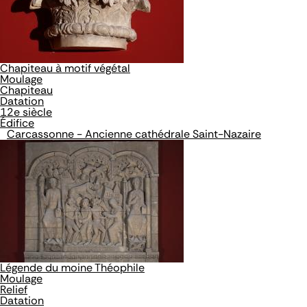
Chapiteau à motif végétal
Moulage
Chapiteau
Datation
12e siècle
Édifice
Carcassonne - Ancienne cathédrale Saint-Nazaire
Légende du moine Théophile
Moulage
Relief
Datation