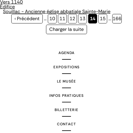
Vers 1140
Édifice
Souillac - Ancienne église abbatiale Sainte-Marie
Page
‹ Précédent
…
Page
10
Page
11
Page
12
Page
13
Page
14
Page
15
…
Page
166
précédente
courante
Page
Charger la suite
suivante
AGENDA
EXPOSITIONS
LE MUSÉE
INFOS PRATIQUES
BILLETTERIE
CONTACT