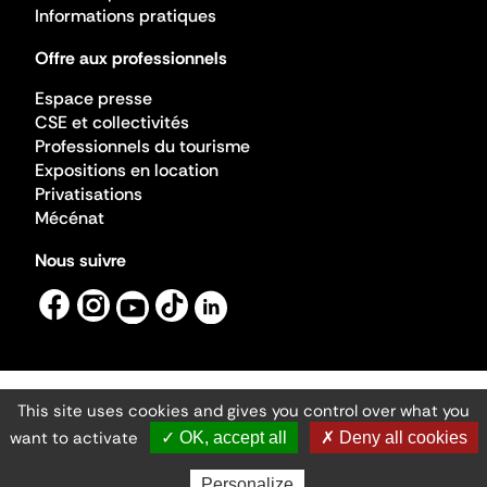
Informations pratiques
Offre aux professionnels
Espace presse
CSE et collectivités
Professionnels du tourisme
Expositions en location
Privatisations
Mécénat
Nous suivre
This site uses cookies and gives you control over what you
Mentions légales
Gestion des cookies
want to activate
✓ OK, accept all
✗ Deny all cookies
Accessibilité numérique
Ministère de la Culture ©2026
- Cité de l'architecture et du patrimoine
Personalize