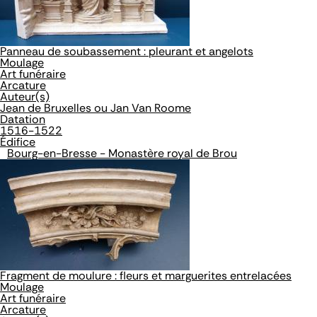
Panneau de soubassement : pleurant et angelots
Moulage
Art funéraire
Arcature
Auteur(s)
Jean de Bruxelles ou Jan Van Roome
Datation
1516-1522
Édifice
Bourg-en-Bresse - Monastère royal de Brou
Fragment de moulure : fleurs et marguerites entrelacées
Moulage
Art funéraire
Arcature