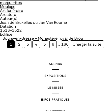
marguerites
Moulage
Art funéraire
Arcature
Auteur(s)
Jean de Bruxelles ou Jan Van Roome
Datation
1516-1522
Édifice
Bourg-en-Bresse - Monastère royal de Brou
Page
1
Page
2
Page
3
Page
4
Page
5
Page
6
…
Page
166
Page
Charger la suite
courante
suivante
AGENDA
EXPOSITIONS
LE MUSÉE
INFOS PRATIQUES