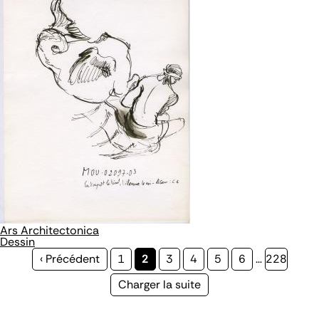
Ars Architectonica
Dessin
Page
‹ Précédent
Page
1
Page
2
Page
3
Page
4
Page
5
Page
6
…
Page
228
précédente
courante
Page
Charger la suite
suivante