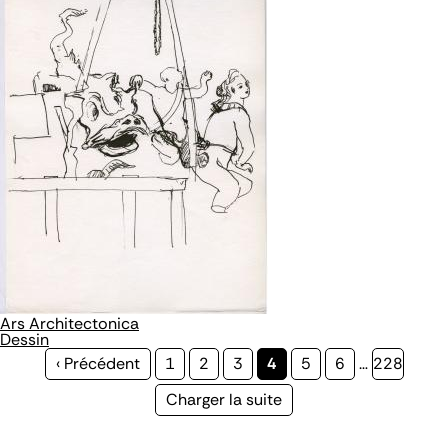
Ars Architectonica
Dessin
Page
‹ Précédent
Page
1
Page
2
Page
3
Page
4
Page
5
Page
6
…
Page
228
précédente
courante
Page
Charger la suite
suivante