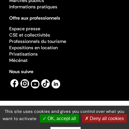
Marchés publics
Informations pratiques
Offre aux professionnels
Espace presse
CSE et collectivités
Professionnels du tourisme
Expositions en location
Privatisations
Mécénat
Nous suivre
This site uses cookies and gives you control over what you
Mentions légales
Gestion des cookies
want to activate
✓ OK, accept all
✗ Deny all cookies
Accessibilité numérique
Ministère de la Culture ©2026
- Cité de l'architecture et du patrimoine