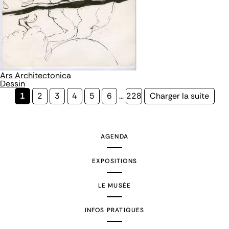
Ars Architectonica
Dessin
Page
1
Page
2
Page
3
Page
4
Page
5
Page
6
…
Page
228
Page
Charger la suite
courante
suivante
AGENDA
EXPOSITIONS
LE MUSÉE
INFOS PRATIQUES