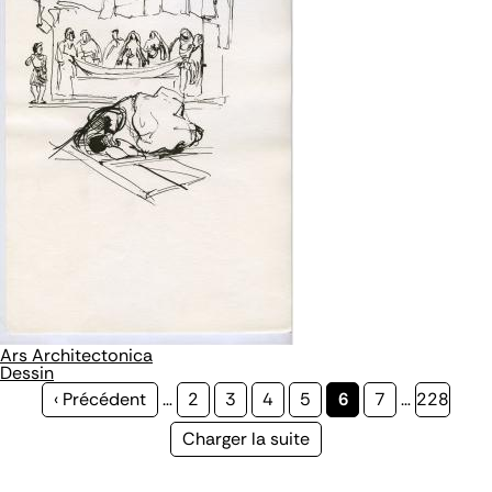
Ars Architectonica
Dessin
Page
‹ Précédent
…
Page
2
Page
3
Page
4
Page
5
Page
6
Page
7
…
Page
228
précédente
courante
Page
Charger la suite
suivante