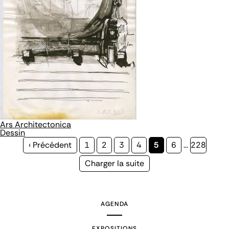
Ars Architectonica
Dessin
Page
‹ Précédent
Page
1
Page
2
Page
3
Page
4
Page
5
Page
6
…
Page
228
précédente
courante
Page
Charger la suite
suivante
AGENDA
EXPOSITIONS