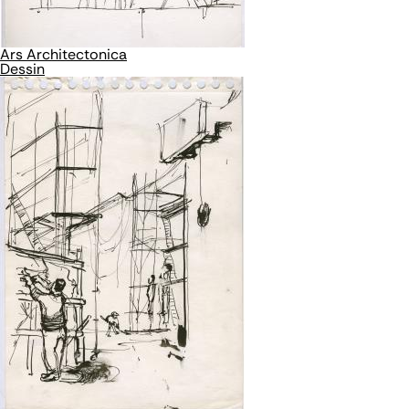
Ars Architectonica
Dessin