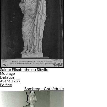
Sainte Elisabethe ou Sibylle
Moulage
Datation
Avant 1237
Édifice
Bamberg - Cathédrale