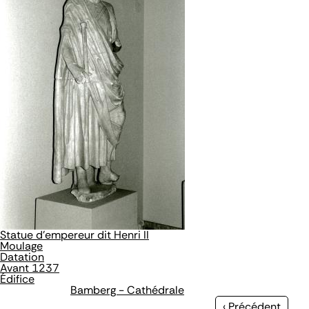
Statue d'empereur dit Henri II
Moulage
Datation
Avant 1237
Édifice
Bamberg - Cathédrale
Page
‹ Précédent
…