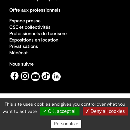
Offre aux professionnels
Espace presse
CSE et collectivités
Professionnels du tourisme
Expositions en location
Privatisations
Mécénat
Nous suivre
This site uses cookies and gives you control over what you
Mentions légales
Gestion des cookies
want to activate
✓ OK, accept all
✗ Deny all cookies
Accessibilité numérique
Ministère de la Culture ©2026
- Cité de l'architecture et du patrimoine
Personalize