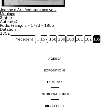
Jeanne d'Arc écoutant ses voix
Moulage
Statue
Auteur(s)
Rude, François - 1783 - 1855
Datation
1852
Page
‹ Précédent
…
Page
157
Page
158
Page
159
Page
160
Page
161
Page
162
Page
165
précédente
courante
AGENDA
EXPOSITIONS
LE MUSÉE
INFOS PRATIQUES
BILLETTERIE