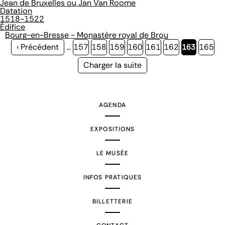
Jean de Bruxelles ou Jan Van Roome
Datation
1518-1522
Édifice
Bourg-en-Bresse - Monastère royal de Brou
Page
‹ Précédent
…
Page
157
Page
158
Page
159
Page
160
Page
161
Page
162
Page
163
Page
165
précédente
courante
Page
Charger la suite
suivante
AGENDA
EXPOSITIONS
LE MUSÉE
INFOS PRATIQUES
BILLETTERIE