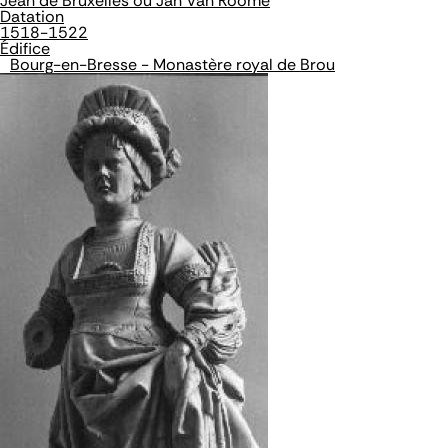
Jean de Bruxelles ou Jan Van Roome
Datation
1518-1522
Édifice
Bourg-en-Bresse - Monastère royal de Brou