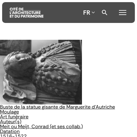
FR
Aller
Aller
Aller
au
au
à
contenu
menu
la
principal
principal
recherche
Buste de la statue gisante de Marguerite d'Autriche
Moulage
Art funéraire
Auteur(s)
Meit ou Meijt, Conrad (et ses collab.)
Datation
1516-1522