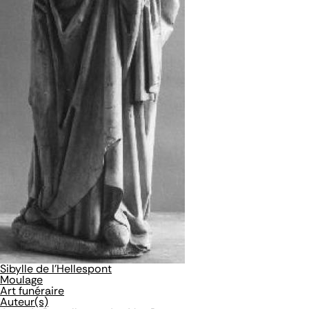
Sibylle de l'Hellespont
Moulage
Art funéraire
Auteur(s)