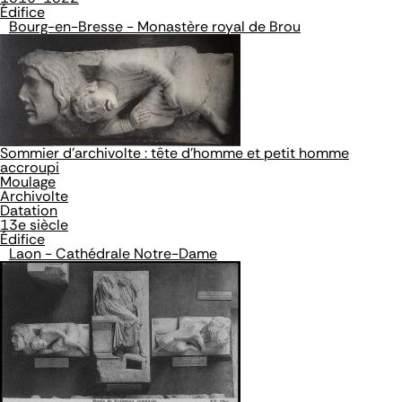
Édifice
Bourg-en-Bresse - Monastère royal de Brou
Sommier d'archivolte : tête d'homme et petit homme
accroupi
Moulage
Archivolte
Datation
13e siècle
Édifice
Laon - Cathédrale Notre-Dame