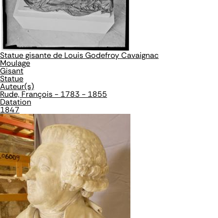
Statue gisante de Louis Godefroy Cavaignac
Moulage
Gisant
Statue
Auteur(s)
Rude, François - 1783 - 1855
Datation
1847