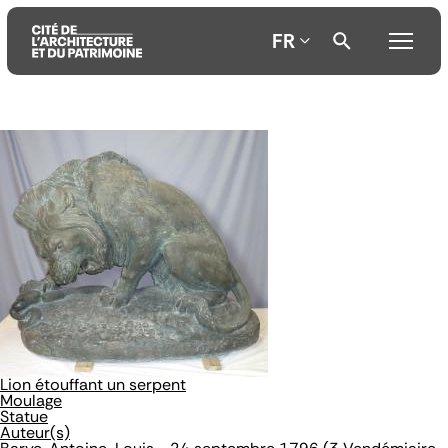
FR
Aller
Aller
Aller
au
au
à
contenu
menu
la
principal
principal
recherche
Lion étouffant un serpent
Moulage
Statue
Auteur(s)