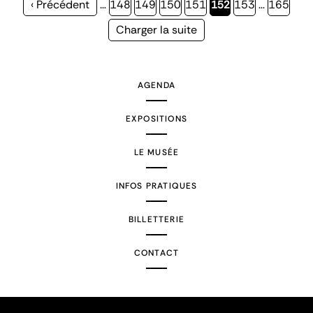
Page
‹ Précédent
…
Page
148
Page
149
Page
150
Page
151
Page
152
Page
153
…
Page
165
précédente
courante
Page
Charger la suite
suivante
AGENDA
EXPOSITIONS
LE MUSÉE
INFOS PRATIQUES
BILLETTERIE
CONTACT