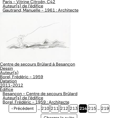
Paris - Vitrine Citroën, C42
Auteur(s) de l'édifice
Gautrand, Manuelle - 1961 : Architecte
Centre de secours Brûlard à Besançon
Dessin
Auteur(s)
Borel, Frédéric - 1959
Datation
2011-2012
Édifice
Besançon - Centre de secours Brûlard
Auteur(s) de l'édifice
Borel, Frédéric - 1959 : Architecte
Page
‹ Précédent
…
Page
210
Page
211
Page
212
Page
213
Page
214
Page
215
…
Page
219
précédente
courante
Page
Charger la suite