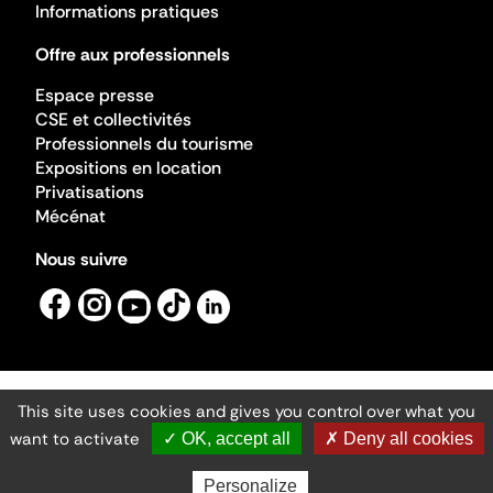
Informations pratiques
Offre aux professionnels
Espace presse
CSE et collectivités
Professionnels du tourisme
Expositions en location
Privatisations
Mécénat
Nous suivre
This site uses cookies and gives you control over what you
Mentions légales
Gestion des cookies
want to activate
✓ OK, accept all
✗ Deny all cookies
Accessibilité numérique
Ministère de la Culture ©2026
- Cité de l'architecture et du patrimoine
Personalize