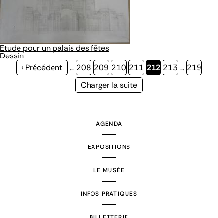
Etude pour un palais des fêtes
Dessin
Page
‹ Précédent
…
Page
208
Page
209
Page
210
Page
211
Page
212
Page
213
…
Page
219
précédente
courante
Page
Charger la suite
suivante
AGENDA
EXPOSITIONS
LE MUSÉE
INFOS PRATIQUES
BILLETTERIE