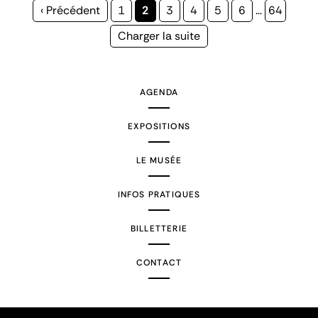
Page
‹ Précédent
Page
1
Page
2
Page
3
Page
4
Page
5
Page
6
…
Page
64
précédente
courante
Page
Charger la suite
suivante
AGENDA
EXPOSITIONS
LE MUSÉE
INFOS PRATIQUES
BILLETTERIE
CONTACT