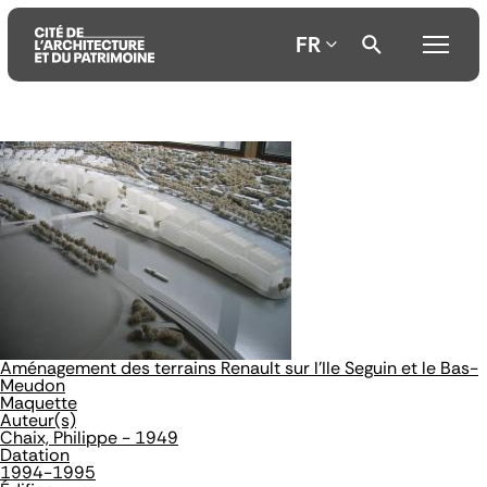
FR
Aller
Aller
Aller
au
au
à
contenu
menu
la
principal
principal
recherche
Aménagement des terrains Renault sur l'Ile Seguin et le Bas-
Meudon
Maquette
Auteur(s)
Chaix, Philippe - 1949
Datation
1994-1995