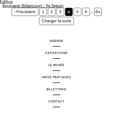
Édifice
Boulogne-Billancourt - Ile Seguin
Page
‹ Précédent
Page
1
Page
2
Page
3
Page
4
Page
5
Page
6
…
Page
64
précédente
courante
Page
Charger la suite
suivante
AGENDA
EXPOSITIONS
LE MUSÉE
INFOS PRATIQUES
BILLETTERIE
CONTACT