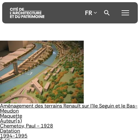
FR
Aller
Aller
Aller
au
au
à
contenu
menu
la
principal
principal
recherche
Aménagement des terrains Renault sur l'Ile Seguin et le Bas-
Meudon
Maquette
Auteur(s)
Chemetov, Paul - 1928
Datation
1994-1995