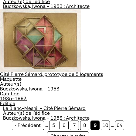
Auteur(s) de l'édifice
Buczkowska, Iwona - 1953 : Architecte
Cité Pierre Sémard, prototype de 5 logements
Maquette
Auteur(s)
Buczkowska, Iwona - 1953
Datation
1985-1993
Édifice
Le Blanc-Mesnil - Cité Pierre Sémard
Auteur(s) de l'édifice
Buczkowska, Iwona - 1953 : Architecte
Page
‹ Précédent
…
Page
5
Page
6
Page
7
Page
8
Page
9
Page
10
…
Page
64
précédente
courante