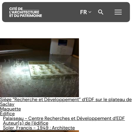
FR
Aller
Aller
Aller
au
au
à
contenu
menu
la
principal
principal
recherche
Siège "Recherche et Développement" d'EDF sur le plateau de
Saclay
Maquette
Édifice
Palaiseau - Centre Recherches et Développement d'EDF
Auteur(s) de l'édifice
Soler, Francis - 1949 : Architecte