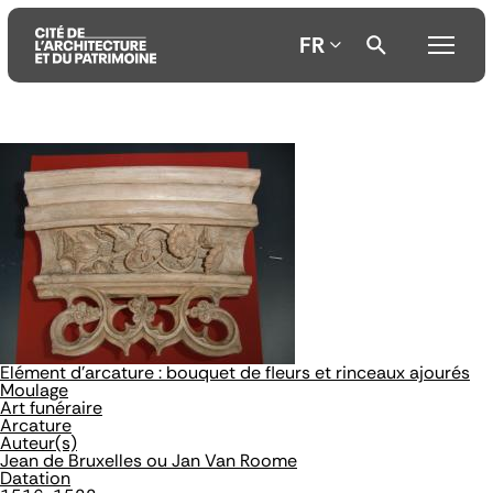
FR
Aller
Aller
Aller
au
au
à
contenu
menu
la
principal
principal
recherche
Elément d'arcature : bouquet de fleurs et rinceaux ajourés
Moulage
Art funéraire
Arcature
Auteur(s)
Jean de Bruxelles ou Jan Van Roome
Datation