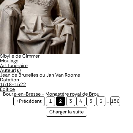
Sibylle de Cimmer
Moulage
Art funéraire
Auteur(s)
Jean de Bruxelles ou Jan Van Roome
Datation
1518-1522
Édifice
Bourg-en-Bresse - Monastère royal de Brou
Page
‹ Précédent
Page
1
Page
2
Page
3
Page
4
Page
5
Page
6
…
Page
156
précédente
courante
Page
Charger la suite
suivante