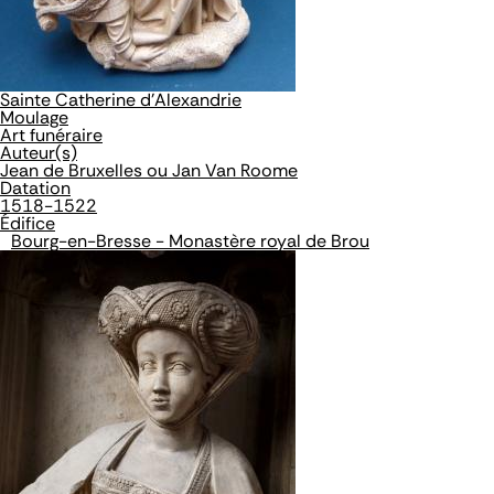
Sainte Catherine d'Alexandrie
Moulage
Art funéraire
Auteur(s)
Jean de Bruxelles ou Jan Van Roome
Datation
1518-1522
Édifice
Bourg-en-Bresse - Monastère royal de Brou