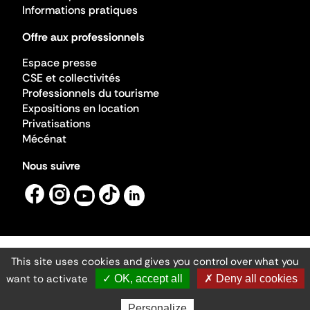
Informations pratiques
Offre aux professionnels
Espace presse
CSE et collectivités
Professionnels du tourisme
Expositions en location
Privatisations
Mécénat
Nous suivre
This site uses cookies and gives you control over what you
Mentions légales
Gestion des cookies
want to activate
✓ OK, accept all
✗ Deny all cookies
Accessibilité numérique
Ministère de la Culture ©2026
- Cité de l'architecture et du patrimoine
Personalize