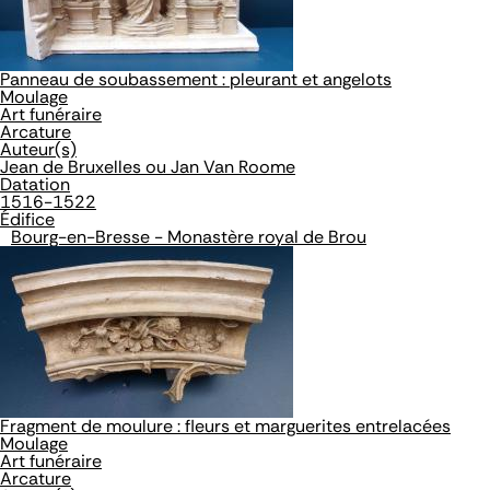
Panneau de soubassement : pleurant et angelots
Moulage
Art funéraire
Arcature
Auteur(s)
Jean de Bruxelles ou Jan Van Roome
Datation
1516-1522
Édifice
Bourg-en-Bresse - Monastère royal de Brou
Fragment de moulure : fleurs et marguerites entrelacées
Moulage
Art funéraire
Arcature