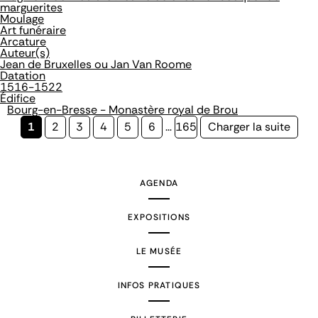
marguerites
Moulage
Art funéraire
Arcature
Auteur(s)
Jean de Bruxelles ou Jan Van Roome
Datation
1516-1522
Édifice
Bourg-en-Bresse - Monastère royal de Brou
Page
1
Page
2
Page
3
Page
4
Page
5
Page
6
…
Page
165
Page
Charger la suite
courante
suivante
AGENDA
EXPOSITIONS
LE MUSÉE
INFOS PRATIQUES