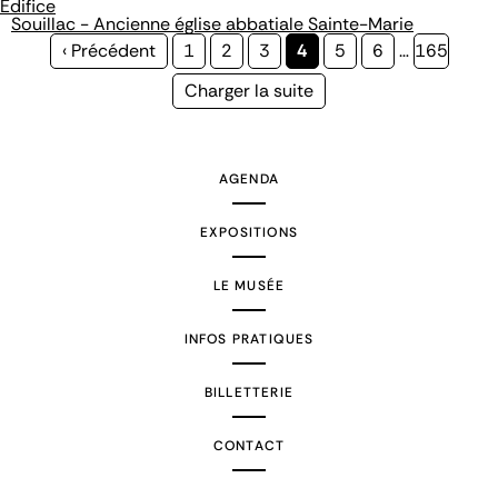
Édifice
Souillac - Ancienne église abbatiale Sainte-Marie
Page
‹ Précédent
Page
1
Page
2
Page
3
Page
4
Page
5
Page
6
…
Page
165
précédente
courante
Page
Charger la suite
suivante
AGENDA
EXPOSITIONS
LE MUSÉE
INFOS PRATIQUES
BILLETTERIE
CONTACT