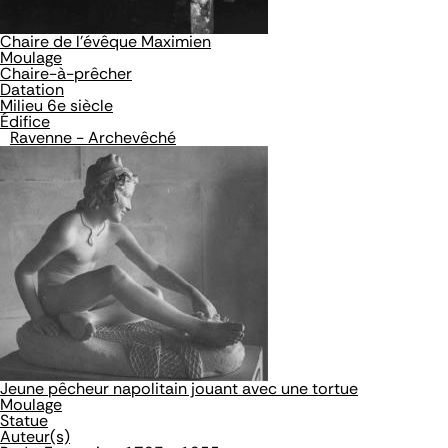
Chaire de l'évêque Maximien
Moulage
Chaire-à-prêcher
Datation
Milieu 6e siècle
Édifice
Ravenne - Archevêché
Jeune pêcheur napolitain jouant avec une tortue
Moulage
Statue
Auteur(s)