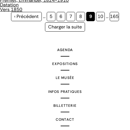
Frémiet, Emmanuel, 1824-1910
Datation
Vers 1850
Page
‹ Précédent
…
Page
5
Page
6
Page
7
Page
8
Page
9
Page
10
…
Page
165
précédente
courante
Page
Charger la suite
suivante
AGENDA
EXPOSITIONS
LE MUSÉE
INFOS PRATIQUES
BILLETTERIE
CONTACT