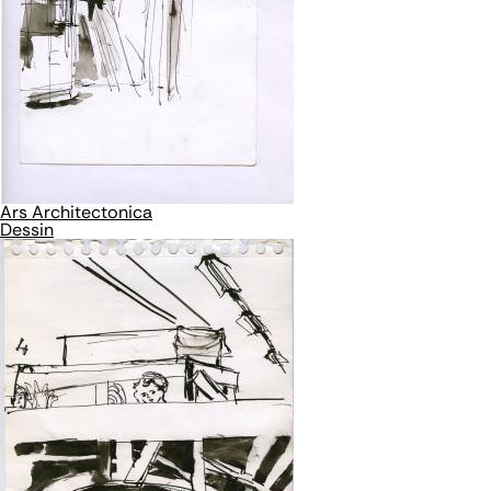
Ars Architectonica
Dessin