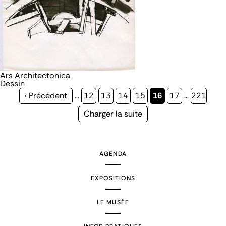
Ars Architectonica
Dessin
Page
‹ Précédent
…
Page
12
Page
13
Page
14
Page
15
Page
16
Page
17
…
Page
221
précédente
courante
Page
Charger la suite
suivante
AGENDA
EXPOSITIONS
LE MUSÉE