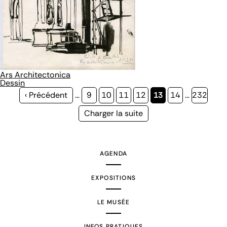
Ars Architectonica
Dessin
Page
‹ Précédent
…
Page
9
Page
10
Page
11
Page
12
Page
13
Page
14
…
Page
232
précédente
courante
Page
Charger la suite
suivante
AGENDA
EXPOSITIONS
LE MUSÉE
INFOS PRATIQUES