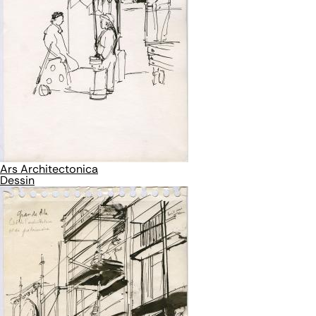
Ars Architectonica
Dessin