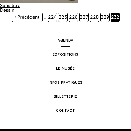
Sans titre
Dessin
Page
‹ Précédent
…
Page
224
Page
225
Page
226
Page
227
Page
228
Page
229
Page
232
précédente
courante
AGENDA
EXPOSITIONS
LE MUSÉE
INFOS PRATIQUES
BILLETTERIE
CONTACT