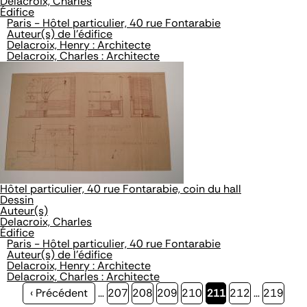
Delacroix, Charles
Édifice
Paris - Hôtel particulier, 40 rue Fontarabie
Auteur(s) de l'édifice
Delacroix, Henry : Architecte
Delacroix, Charles : Architecte
Hôtel particulier, 40 rue Fontarabie, coin du hall
Dessin
Auteur(s)
Delacroix, Charles
Édifice
Paris - Hôtel particulier, 40 rue Fontarabie
Auteur(s) de l'édifice
Delacroix, Henry : Architecte
Delacroix, Charles : Architecte
Page
‹ Précédent
…
Page
207
Page
208
Page
209
Page
210
Page
211
Page
212
…
Page
219