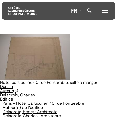
FR
Aller
Aller
Aller
au
au
à
contenu
menu
la
principal
principal
recherche
Hôtel particulier, 40 rue Fontarabie, salle à manger
Dessin
Auteur(s)
Delacroix, Charles
Édifice
Paris - Hôtel particulier, 40 rue Fontarabie
Auteur(s) de l'édifice
Delacroix, Henry : Architecte
Delacroix, Charles : Architecte