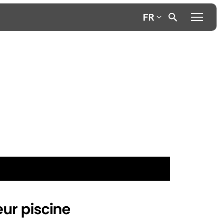
FR
eur piscine