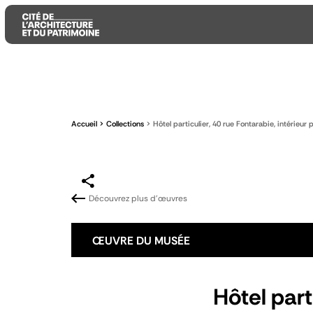
Aller
Aller
Aller
au
au
à
contenu
menu
la
Accueil
Collections
Hôtel particulier, 40 rue Fontarabie, intérieur 
principal
principal
recherche
Découvrez plus d'œuvres
ŒUVRE DU MUSÉE
Hôtel part