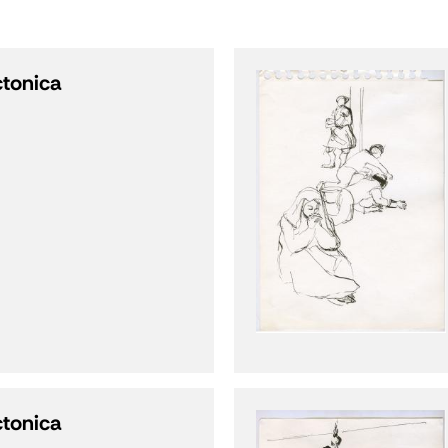
ctonica
ctonica