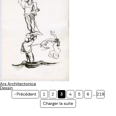
Ars Architectonica
Dessin
Page
‹ Précédent
Page
1
Page
2
Page
3
Page
4
Page
5
Page
6
…
Page
219
précédente
courante
Page
Charger la suite
suivante