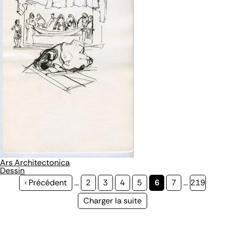
Ars Architectonica
Dessin
Page
‹ Précédent
…
Page
2
Page
3
Page
4
Page
5
Page
6
Page
7
…
Page
219
précédente
courante
Page
Charger la suite
suivante