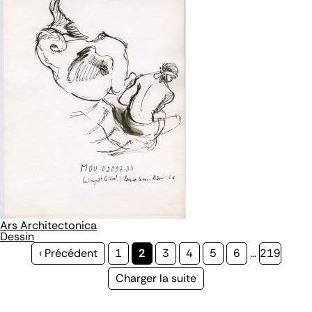
Ars Architectonica
Dessin
Page
‹ Précédent
Page
1
Page
2
Page
3
Page
4
Page
5
Page
6
…
Page
219
précédente
courante
Page
Charger la suite
suivante