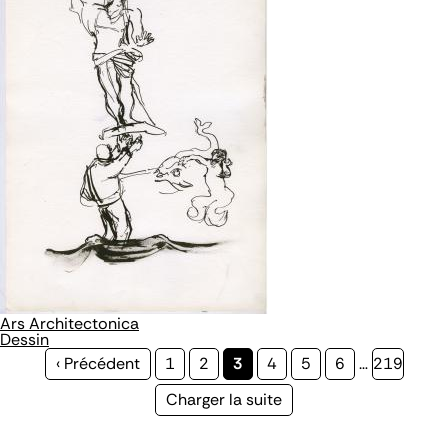
Ars Architectonica
Dessin
Page
‹ Précédent
Page
1
Page
2
Page
3
Page
4
Page
5
Page
6
…
Page
219
précédente
courante
Page
Charger la suite
suivante