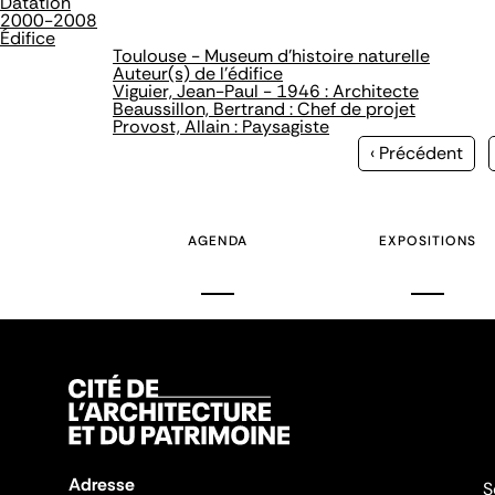
Datation
2000-2008
Édifice
Toulouse - Museum d'histoire naturelle
Auteur(s) de l'édifice
Viguier, Jean-Paul - 1946 : Architecte
Beaussillon, Bertrand : Chef de projet
Provost, Allain : Paysagiste
Page
‹ Précédent
précédente
AGENDA
EXPOSITIONS
Adresse
S