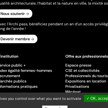
ualité architecturale, l'habitat et la nature en ville, la mixité so
Nous soutenir
vec l’Archi pass, bénéficiez pendant un an d’un accès privilégi
ong de l’année !
Devenir membre
'institution
Offre aux professionnels
ervice public +
Espace presse
ndex égalité femmes-hommes
CSE et collectivités
ecrutement
Professionnels du touri
archés publics
Expositions en location
nformations pratiques
Privatisations
Mécénat
gives you control over what you want to activate
✓ OK, accept