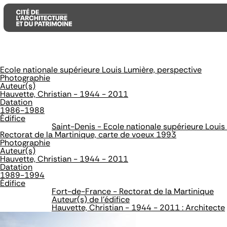
Ecole nationale supérieure Louis Lumière, perspective
Aller
Aller
Aller
Photographie
au
au
à
Auteur(s)
contenu
menu
la
Hauvette, Christian - 1944 - 2011
principal
principal
recherche
Datation
1986-1988
Édifice
Saint-Denis - Ecole nationale supérieure Louis
Rectorat de la Martinique, carte de voeux 1993
Photographie
Auteur(s)
Hauvette, Christian - 1944 - 2011
Datation
1989-1994
Édifice
Fort-de-France - Rectorat de la Martinique
Auteur(s) de l'édifice
Hauvette, Christian - 1944 - 2011 : Architecte