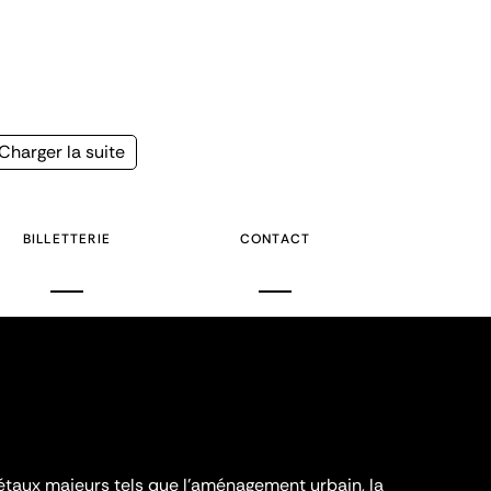
Page
Charger la suite
suivante
BILLETTERIE
CONTACT
iétaux majeurs tels que l'aménagement urbain, la