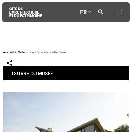
FR
Aller
Aller
Aller
au
au
à
contenu
menu
la
Accueil
Collections
Vue de la villa Sayer
principal
principal
recherche
ŒUVRE DU MUSÉE