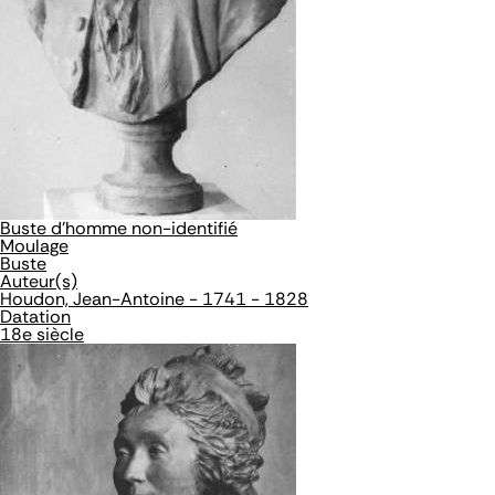
Buste d'homme non-identifié
Moulage
Buste
Auteur(s)
Houdon, Jean-Antoine - 1741 - 1828
Datation
18e siècle