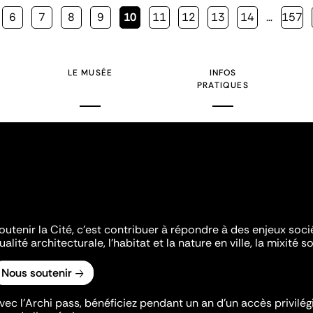
Page
6
Page
7
Page
8
Page
9
Page
10
Page
11
Page
12
Page
13
Page
14
…
Page
157
courante
LE MUSÉE
INFOS
PRATIQUES
outenir la Cité, c'est contribuer à répondre à des enjeux soc
ualité architecturale, l'habitat et la nature en ville, la mixité so
Nous soutenir
vec l’Archi pass, bénéficiez pendant un an d’un accès privilégi