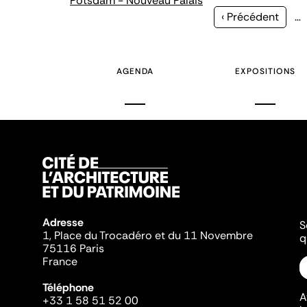
Potsdam - Nouveau Palais
Page
‹ Précédent
…
précédente
AGENDA
EXPOSITIONS
Adresse
S
1, Place du Trocadéro et du 11 Novembre
q
75116 Paris
France
Téléphone
A
+33 1 58 51 52 00