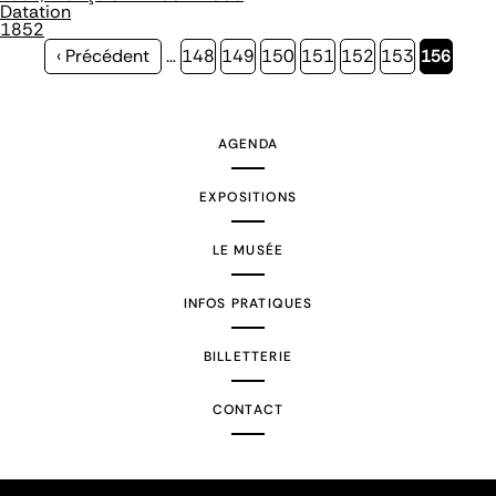
Datation
1852
Page
‹ Précédent
…
Page
148
Page
149
Page
150
Page
151
Page
152
Page
153
Page
156
précédente
courante
AGENDA
EXPOSITIONS
LE MUSÉE
INFOS PRATIQUES
BILLETTERIE
CONTACT